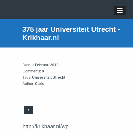
375 jaar Universiteit Utrecht -
Krikhaar.nl
Date:
1 Februari 2012
Comments:
0
Tags:
Universiteit Utrecht
Author:
Carlo
›
http://krikhaar.nl/wp-